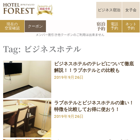
内
容
ビジネス宿泊
女子会
を
宿泊
ス
現在の
電話
ネット
クーポン
予約
空室確認
予約
予約
キ
メンバー割引き他クーポンのご利用は出来ません
ッ
プ
Tag: ビジネスホテル
ペ
ペ
ペ
ペ
ペ
ビジネスホテルのテレビについて徹底
ー
解説！！ラブホテルとの比較も
ー
ー
ー
ー
ジ
2019年9月26日
ジ
ジ
ジ
ジ
ラブホテルとビジネスホテルの違い！
特徴を比較してお得に使おう！
2019年9月26日