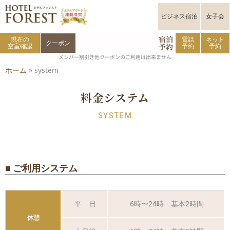
内
容
ビジネス宿泊
女子会
を
ス
キ
宿泊
現在の
電話
ネット
クーポン
予約
ッ
空室確認
予約
予約
プ
メンバー割引き他クーポンのご利用は出来ません
ホーム
»
system
料金システム
SYSTEM
■ ご利用システム
平 日
6時〜24時 基本2時間
休憩