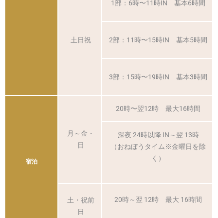
1部：6時〜11時IN 基本6時間
土日祝
2部：11時〜15時IN 基本5時間
3部：15時〜19時IN 基本3時間
20時〜翌12時 最大16時間
月～金・
深夜 24時以降 IN～翌 13時
日
（おねぼうタイム※金曜日を除
く）
宿泊
20時～翌 12時 最大 16時間
土・祝前
日