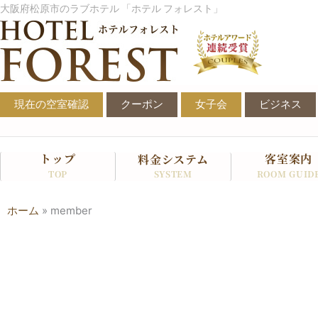
内
大阪府松原市のラブホテル 「ホテル フォレスト」
容
を
ス
キ
ッ
現在の空室確認
クーポン
女子会
ビジネス
プ
トップ
客室案内
料金システム
SYSTEM
TOP
ROOM GUID
ホーム
»
member