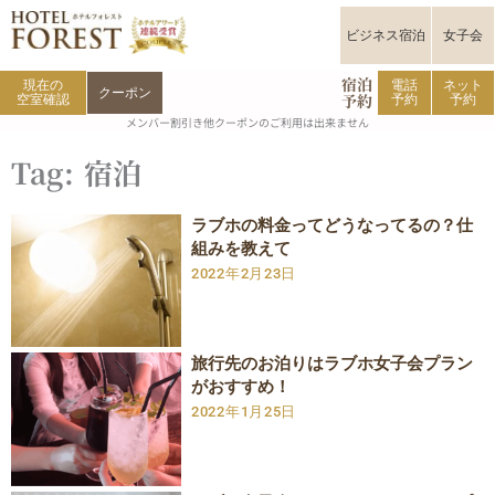
内
容
ビジネス宿泊
女子会
を
宿泊
ス
現在の
電話
ネット
クーポン
予約
空室確認
予約
予約
キ
メンバー割引き他クーポンのご利用は出来ません
ッ
プ
Tag: 宿泊
ラブホの料金ってどうなってるの？仕
組みを教えて
2022年2月23日
旅行先のお泊りはラブホ女子会プラン
がおすすめ！
2022年1月25日