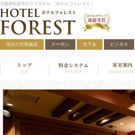
内
大阪府松原市のラブホテル 「ホテル フォレスト」
容
を
ス
キ
ッ
プ
現在の空室確認
クーポン
女子会
ビジネス
トップ
客室案内
料金システム
SYSTEM
TOP
ROOM GUID