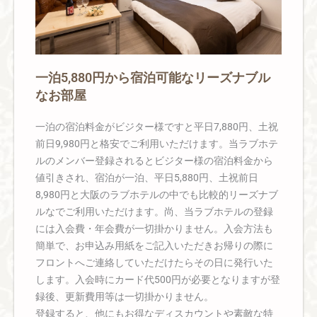
一泊5,880円から宿泊可能なリーズナブル
なお部屋
一泊の宿泊料金がビジター様ですと平日7,880円、土祝
前日9,980円と格安でご利用いただけます。当ラブホテ
ルのメンバー登録されるとビジター様の宿泊料金から
値引きされ、宿泊が一泊、平日5,880円、土祝前日
8,980円と大阪のラブホテルの中でも比較的リーズナブ
ルなでご利用いただけます。尚、当ラブホテルの登録
には入会費・年会費が一切掛かりません。入会方法も
簡単で、お申込み用紙をご記入いただきお帰りの際に
フロントへご連絡していただけたらその日に発行いた
します。入会時にカード代500円が必要となりますが登
録後、更新費用等は一切掛かりません。
登録すると、他にもお得なディスカウントや素敵な特