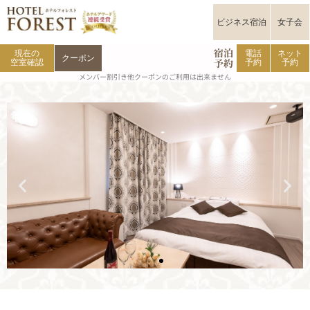
内
容
ビジネス宿泊
女子会
を
ス
キ
宿泊
現在の
電話
ネット
クーポン
予約
ッ
空室確認
予約
予約
プ
メンバー割引き他クーポンのご利用は出来ません