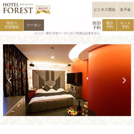
内
容
ビジネス宿泊
女子会
を
ス
キ
宿泊
現在の
電話
ネット
クーポン
予約
ッ
空室確認
予約
予約
プ
メンバー割引き他クーポンのご利用は出来ません