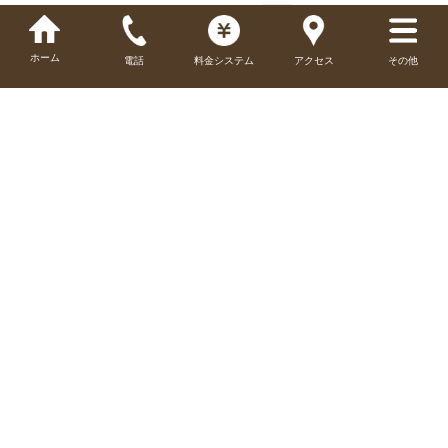
ホーム
電話
料金システム
アクセス
その他
テレビ
浴室テレビ
冷蔵庫
Wi-Fi
バス
露天風呂
ジェットバス
6色水中照明
サウナ
シャワー
ウォシュレッ
電気ケトル
ト