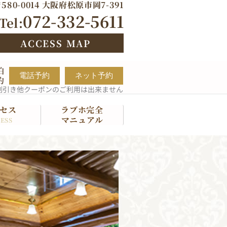
580-0014 大阪府松原市岡7-391
072-332-5611
Tel:
ACCESS MAP
泊
電話予約
ネット予約
約
割引き他クーポンのご利用は出来ません
セス
ラブホ完全
マニュアル
ESS