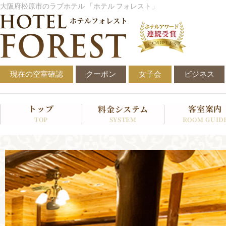
内
大阪府松原市のラブホテル 「ホテル フォレスト」
容
を
ス
キ
ッ
プ
現在の空室確認
クーポン
女子会
ビジネス
トップ
客室案内
料金システム
SYSTEM
TOP
ROOM GUID