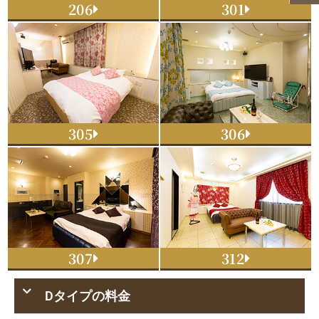
206
301
305
306
307
312
Dタイプの料金