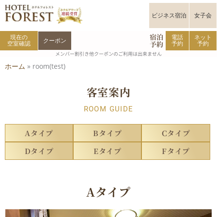
内
容
ビジネス宿泊
女子会
を
ス
キ
宿泊
現在の
電話
ネット
クーポン
予約
ッ
空室確認
予約
予約
プ
メンバー割引き他クーポンのご利用は出来ません
ホーム
»
room(test)
客室案内
ROOM GUIDE
Aタイプ
Bタイプ
Cタイプ
Dタイプ
Eタイプ
Fタイプ
Aタイプ