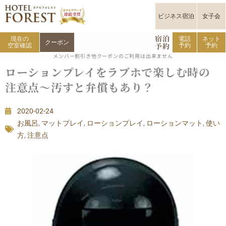
内
容
ビジネス宿泊
女子会
を
宿泊
ス
現在の
電話
ネット
クーポン
予約
空室確認
予約
予約
キ
メンバー割引き他クーポンのご利用は出来ません
ッ
ローションプレイをラブホで楽しむ時の
プ
注意点～汚すと弁償もあり？
2020-02-24
お風呂
,
マットプレイ
,
ローションプレイ
,
ローションマット
,
使い
方
,
注意点