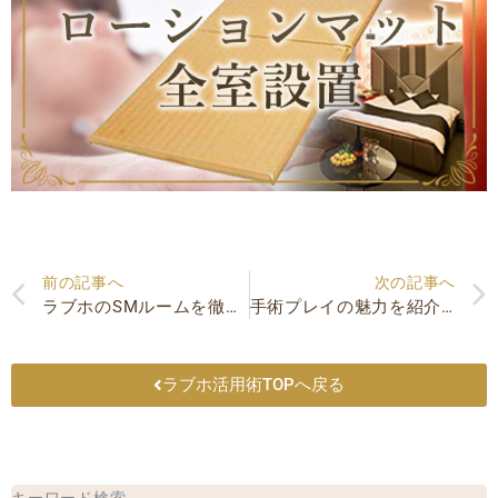
Prev
前の記事へ
次の記事へ
ラブホのSMルームを徹底解説！ラブホのSMルームがすごい！
手術プレイの魅力を紹介！一般的な医療プレイとどう違うの？
ラブホ活用術TOPへ戻る