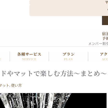
〒
宿
予
メンバー割
各種サービス
プラン
アク
SERVICE
PLAN
ACC
E
ッドやマットで楽しむ方法～まとめ～
マット
,
使い方