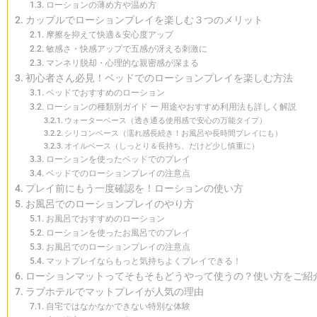
ローションの薄め方や温め方
カップルでローションプレイを楽しむ３つのメリット
摩擦を抑えて快適＆安心度アップ
敏感さ・快感アップで五感が冴える刺激に
マンネリ脱却・心理的な親密感が深まる
初心者さん必見！ベッドでのローションプレイを楽しむ方法
ベッドでおすすめのローション
ローションの種類別ガイド ー 用途やおすすめ利用法も詳しく解説
ウォーターベース（透き通る使用感で安心の万能タイプ）
シリコンベース（濡れ感長続き！お風呂や長時間プレイにも）
オイルベース（しっとり＆長持ち、だけど少し慎重に）
ローションを使ったベッドでのプレイ
ベッドでのローションプレイの注意点
プレイ前にもう一度確認を！ローションの使い方
お風呂でのローションプレイのやり方
お風呂でおすすめのローション
ローションを使ったお風呂でのプレイ
お風呂でのローションプレイの注意点
マットプレイならもっと気持ちよくプレイできる！
ローションマットってそもそもどうやって使うの？使い方をご紹
ラブホテルでマットプレイが人気の理由
自宅ではなかなかできない特別な体験