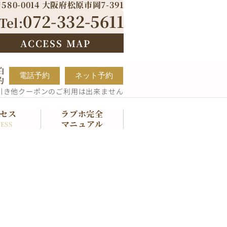
580-0014 大阪府松原市岡7-391
072-332-5611
Tel:
ACCESS MAP
泊
電話予約
ネット予約
約
引き他クーポンのご利用は出来ません
セス
ラブホ完全
マニュアル
ESS