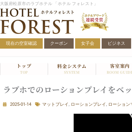
内
大阪府松原市のラブホテル 「ホテル フォレスト」
容
を
ス
キ
ッ
現在の空室確認
クーポン
女子会
ビジネス
プ
トップ
客室案内
料金システム
SYSTEM
TOP
ROOM GUID
ラブホでのローションプレイをベ
2025-01-14
マットプレイ
,
ローションプレイ
,
ローション