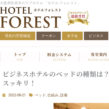
内
大阪府松原市のラブホテル 「ホテル フォレスト」
容
を
ス
キ
ッ
現在の空室確認
クーポン
女子会
ビジネス
プ
トップ
客室案内
料金システム
SYSTEM
TOP
ROOM GUID
ビジネスホテルのベッドの種類は
スッキリ！
2022-08-21
ベッド
,
仕組み
,
設備