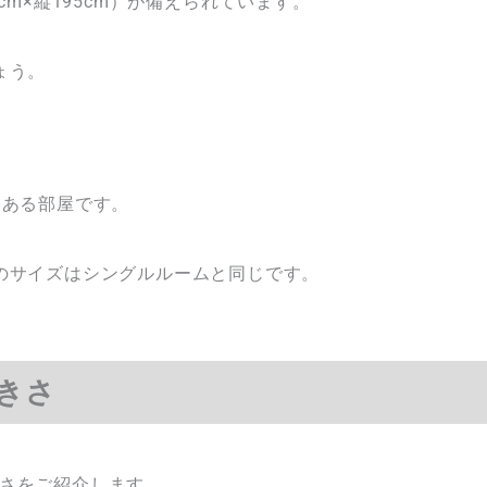
m×縦195cm）が備えられています。
ょう。
てある部屋です。
のサイズはシングルルームと同じです。
きさ
さをご紹介します。