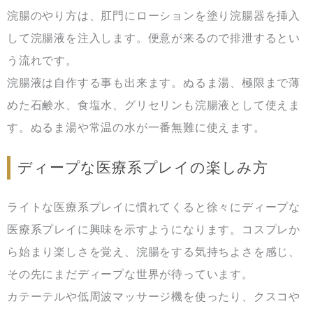
浣腸のやり方は、肛門にローションを塗り浣腸器を挿入
して浣腸液を注入します。便意が来るので排泄するとい
う流れです。
浣腸液は自作する事も出来ます。ぬるま湯、極限まで薄
めた石鹸水、食塩水、グリセリンも浣腸液として使えま
す。ぬるま湯や常温の水が一番無難に使えます。
ディープな医療系プレイの楽しみ方
ライトな医療系プレイに慣れてくると徐々にディープな
医療系プレイに興味を示すようになります。コスプレか
ら始まり楽しさを覚え、浣腸をする気持ちよさを感じ、
その先にまだディープな世界が待っています。
カテーテルや低周波マッサージ機を使ったり、クスコや