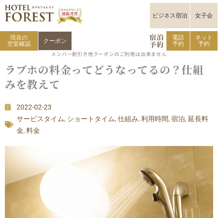
内
容
ビジネス宿泊
女子会
を
宿泊
ス
現在の
電話
ネット
クーポン
予約
空室確認
予約
予約
キ
メンバー割引き他クーポンのご利用は出来ません
ッ
ラブホの料金ってどうなってるの？仕組
プ
みを教えて
2022-02-23
サービスタイム
,
ショートタイム
,
仕組み
,
利用時間
,
宿泊
,
延長料
金
,
料金