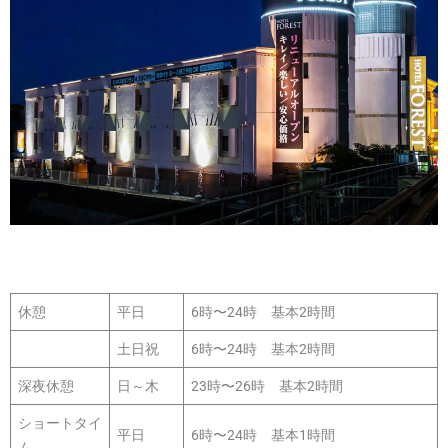
休憩
平日
6時〜24時 基本2時間
土日祝
6時〜24時 基本2時間
深夜休憩
日～木
23時〜26時 基本2時間
ショートタイ
平日
6時〜24時 基本1時間
ム