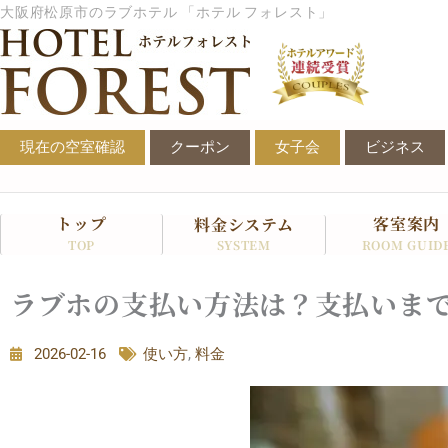
内
大阪府松原市のラブホテル 「ホテル フォレスト」
容
を
ス
キ
ッ
現在の空室確認
クーポン
女子会
ビジネス
プ
トップ
客室案内
料金システム
SYSTEM
TOP
ROOM GUID
ラブホの支払い方法は？支払いま
2026-02-16
使い方
,
料金