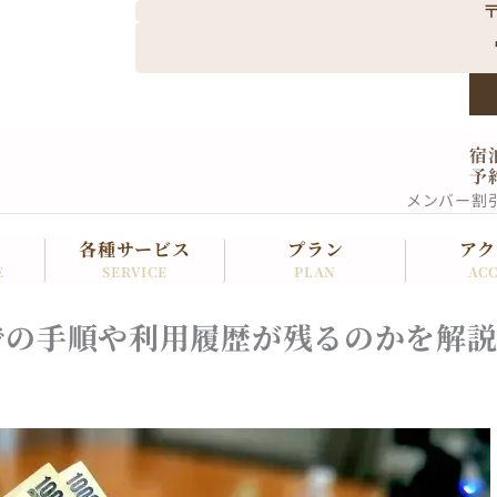
〒
宿
予
メンバー割
各種サービス
プラン
アク
SERVICE
PLAN
ACC
E
での手順や利用履歴が残るのかを解