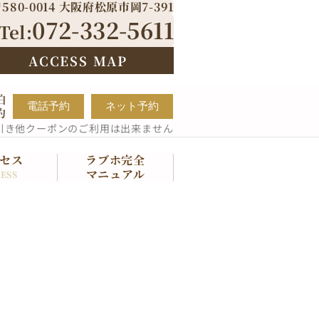
580-0014 大阪府松原市岡7-391
072-332-5611
Tel:
ACCESS MAP
泊
電話予約
ネット予約
約
引き他クーポンのご利用は出来ません
セス
ラブホ完全
マニュアル
ESS
説