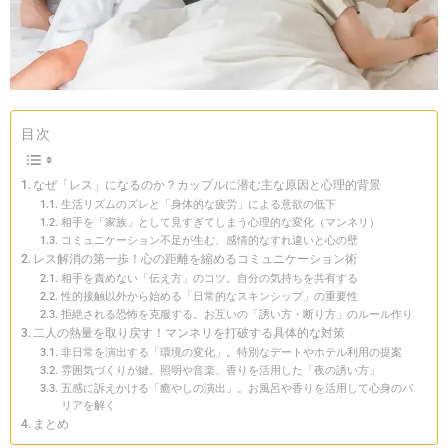
目次
なぜ「レス」になるのか？カップルに潜む主な原因と心理的背景
生活リズムのズレと「身体的な疲労」による意欲の低下
相手を「家族」として見すぎてしまう心理的な変化（マンネリ）
コミュニケーション不足が生む、感情的なすれ違いと心の壁
レス解消の第一歩！心の距離を縮めるコミュニケーション術
相手を責めない「伝え方」のコツ。自分の気持ちを共有する
性的接触以外から始める「日常的なスキンシップ」の重要性
拒絶される恐怖を克服する。お互いの「誘い方・断り方」のルール作り
二人の熱量を取り戻す！マンネリを打破する具体的な対策
非日常を演出する「環境の変化」。特別なデートやホテル利用の提案
雰囲気づくりが鍵。照明や音楽、香りを活用した「夜の誘い方」
五感に訴えかける「癒やしの演出」。お風呂や香りを活用して心身のバ
リアを解く
まとめ