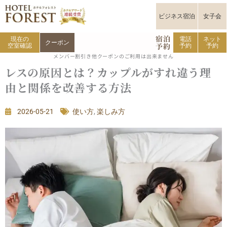
内
容
ビジネス宿泊
女子会
を
宿泊
ス
現在の
電話
ネット
クーポン
予約
空室確認
予約
予約
キ
メンバー割引き他クーポンのご利用は出来ません
ッ
レスの原因とは？カップルがすれ違う理
プ
由と関係を改善する方法
2026-05-21
使い方
,
楽しみ方