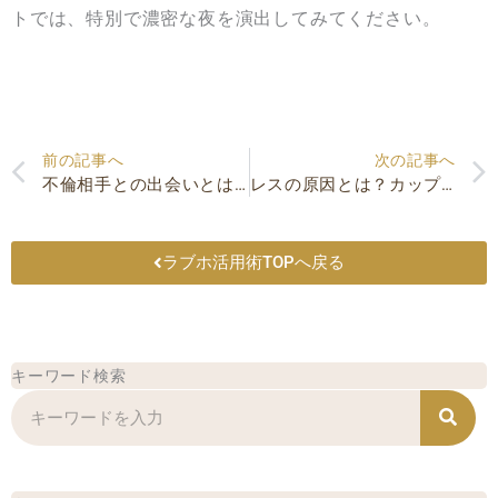
トでは、特別で濃密な夜を演出してみてください。
Prev
前の記事へ
次の記事へ
不倫相手との出会いとは？不倫が始まるきっかけや心理
レスの原因とは？カップルがすれ違う理由と関係を改善する方法
ラブホ活用術TOPへ戻る
キーワード検索
検
索