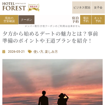
内
容
ビジネス宿泊
女子会
を
宿泊
ス
現在の
電話
ネット
クーポン
予約
空室確認
予約
予約
キ
メンバー割引き他クーポンのご利用は出来ません
ッ
夕方から始めるデートの魅力とは？事前
プ
準備のポイントや王道プランを紹介！
2026-05-21
使い方
,
楽しみ方