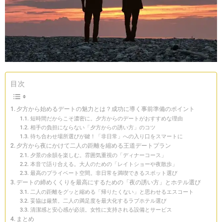
目次
夕方から始めるデートの魅力とは？成功に導く事前準備のポイント
短時間だからこそ濃密に。夕方からのデートがおすすめな理由
相手の負担にならない「夕方からの誘い方」のコツ
待ち合わせ場所選びが鍵！「非日常」への入り口をスマートに
夕方から夜にかけて二人の距離を縮める王道デートプラン
夕景の余韻を楽しむ。雰囲気重視の「ディナーコース」
本音で語り合える。大人のための「レイトショーや夜散歩」
最高のプライベート空間。非日常を満喫できるスポット選び
デートの締めくくりを最高にするための「夜の誘い方」とホテル選び
二人の距離をグッと縮める「帰りたくない」と思わせるエスコート
妥協は厳禁。二人の満足度を最大化するラブホテル選び
清潔感と安心感が必須。女性に支持される設備とサービス
まとめ