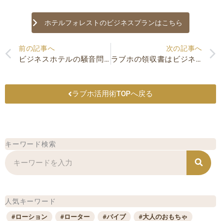
ホテルフォレストのビジネスプランはこちら
Prev
前の記事へ
次の記事へ
ビジネスホテルの騒音問題～壁は薄い？厚い？～
ラブホの領収書はビジネス利用として経費精算できる？
ラブホ活用術TOPへ戻る
キーワード検索
検
索
人気キーワード
#ローション
#ローター
#バイブ
#大人のおもちゃ