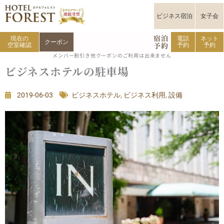
内
容
ビジネス宿泊
女子会
を
宿泊
ス
現在の
電話
ネット
クーポン
予約
空室確認
予約
予約
キ
メンバー割引き他クーポンのご利用は出来ません
ッ
ビジネスホテルの駐車場
プ
2019-06-03
ビジネスホテル
,
ビジネス利用
,
設備