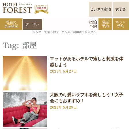
内
容
ビジネス宿泊
女子会
を
宿泊
ス
現在の
電話
ネット
クーポン
予約
空室確認
予約
予約
キ
メンバー割引き他クーポンのご利用は出来ません
ッ
プ
Tag: 部屋
ペ
ペ
マットがあるホテルで癒しと刺激を体
感しよう
ー
ー
2023年6月27日
ジ
ジ
大阪の可愛いラブホを楽しもう！女子
会にもおすすめ！
2023年5月29日