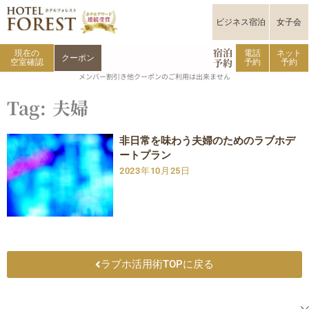
内
容
ビジネス宿泊
女子会
を
宿泊
ス
現在の
電話
ネット
クーポン
予約
空室確認
予約
予約
キ
メンバー割引き他クーポンのご利用は出来ません
ッ
プ
Tag: 夫婦
非日常を味わう夫婦のためのラブホデ
ートプラン
2023年10月25日
ラブホ活用術TOPに戻る