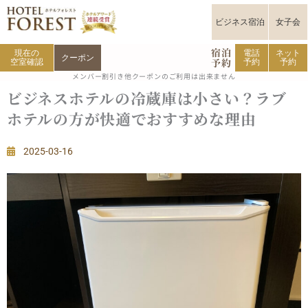
内
容
ビジネス宿泊
女子会
を
宿泊
ス
現在の
電話
ネット
クーポン
予約
空室確認
予約
予約
キ
メンバー割引き他クーポンのご利用は出来ません
ッ
ビジネスホテルの冷蔵庫は小さい？ラブ
プ
ホテルの方が快適でおすすめな理由
2025-03-16