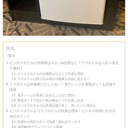
目次
ビジネスホテルの冷蔵庫は小さいor設置なし？ラブホテルなら広々使え
て便利！
ビジネスホテルの冷蔵庫が小さくて不便な理由
ラブホテルは持ち込み用の冷蔵庫を自由に使える！
ラブホテルは冷蔵庫だけじゃない！電子レンジや電気ポットも完備で
快適
電子レンジが部屋にあるとこんなに便利！
電気ポットで温かい飲み物をいつでも楽しめる
ビジネスホテルでは共用設備が多く、使いにくい場合も
ビジネスホテルよりラブホテルが快適な理由！ビジネス利用におすす
めのポイント
部屋やお風呂が広くて快適！疲れがスッキリ
無料Wi-Fiでテレワークにも最適