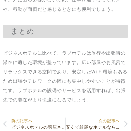
や、移動が面倒だと感じるときにも便利でしょう。
まとめ
ビジネスホテルに比べて、ラブホテルは旅行や出張時の
滞在に適した環境が整っています。広い部屋やお風呂で
リラックスできる空間であり、安定したWi-Fi環境もある
ため出張やテレワークの際にも集中しやすいことが特徴
です。ラブホテルの設備やサービスを活用すれば、出張
先での滞在がより快適になるでしょう。
Prev
前の記事へ
次の記事へ
ビジネスホテルの窮屈さはこれで解決！ラブホテルのビジネスプランがおすすめ！
安くて綺麗なホテルならラブホで決まり！清潔な空間で快適に過ごそう