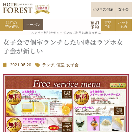
内
容
ビジネス宿泊
女子会
を
宿泊
ス
現在の
電話
ネット
クーポン
予約
空室確認
予約
予約
キ
メンバー割引き他クーポンのご利用は出来ません
ッ
女子会で個室ランチしたい時はラブホ女
プ
子会が新しい
2021-05-20
ランチ
,
個室
,
女子会