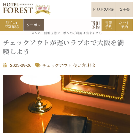
内
容
ビジネス宿泊
女子会
を
宿泊
ス
現在の
電話
ネット
クーポン
予約
空室確認
予約
予約
キ
メンバー割引き他クーポンのご利用は出来ません
ッ
チェックアウトが遅いラブホで大阪を満
プ
喫しよう
2023-09-26
チェックアウト
,
使い方
,
料金