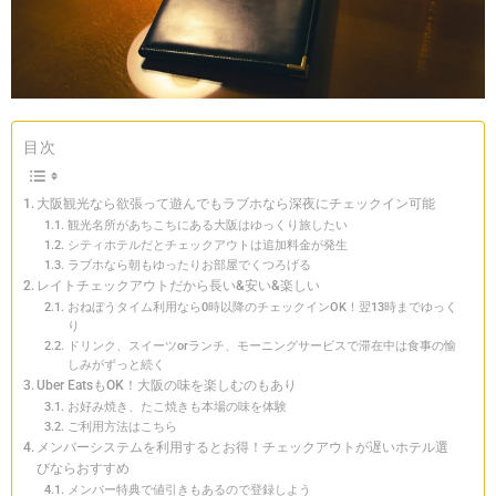
目次
大阪観光なら欲張って遊んでもラブホなら深夜にチェックイン可能
観光名所があちこちにある大阪はゆっくり旅したい
シティホテルだとチェックアウトは追加料金が発生
ラブホなら朝もゆったりお部屋でくつろげる
レイトチェックアウトだから長い&安い&楽しい
おねぼうタイム利用なら0時以降のチェックインOK！翌13時までゆっく
り
ドリンク、スイーツorランチ、モーニングサービスで滞在中は食事の愉
しみがずっと続く
Uber EatsもOK！大阪の味を楽しむのもあり
お好み焼き、たこ焼きも本場の味を体験
ご利用方法はこちら
メンバーシステムを利用するとお得！チェックアウトが遅いホテル選
びならおすすめ
メンバー特典で値引きもあるので登録しよう