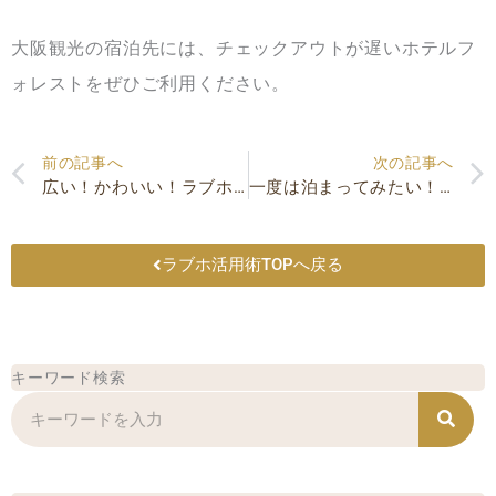
大阪観光の宿泊先には、チェックアウトが遅いホテルフ
ォレストをぜひご利用ください。
Prev
前の記事へ
次の記事へ
広い！かわいい！ラブホのジャグジーはくつろぎタイムをつくる天才
一度は泊まってみたい！大阪のおしゃれなラブホ
ラブホ活用術TOPへ戻る
キーワード検索
検
索