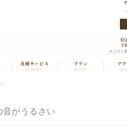
〒
宿
予
メンバー
各種サービス
プラン
アク
SERVICE
PLAN
ACC
E
い
の音がうるさい