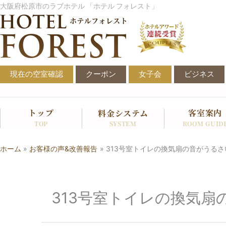
内
大阪府松原市のラブホテル 「ホテル フォレスト」
容
を
ス
キ
ッ
現在の空室確認
クーポン
女子会
ビジネス
プ
トップ
客室案内
料金システム
SYSTEM
TOP
ROOM GUID
ホーム
お客様の声&改善報告
313号室トイレの換気扇の音がうるさ
313号室トイレの換気扇