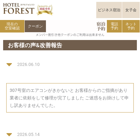
内
容
ビジネス宿泊
女子会
を
宿泊
ス
現在の
電話
ネット
クーポン
予約
空室確認
予約
予約
キ
メンバー割引き他クーポンのご利用は出来ません
ッ
プ
お客様の声&改善報告
2026.06.10
307号室のエアコンがきかないと お客様からのご指摘があり
業者に依頼をして修理が完了しました ご迷惑をお掛けして申
し訳ありませんでした。
2026.05.14