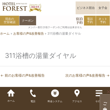
内
容
ビジネス宿泊
女子会
を
宿泊
ス
現在の
電話
ネット
クーポン
予約
空室確認
予約
予約
キ
メンバー割引き他クーポンのご利用は出来ません
ッ
ホーム
お客様の声&改善報告
311浴槽の湯量ダイヤル
プ
311浴槽の湯量ダイヤル
←
前のお客様の声&改善報告
次のお客様の声&改善報告
→
ホーム
電話
料金システム
アクセス
その他