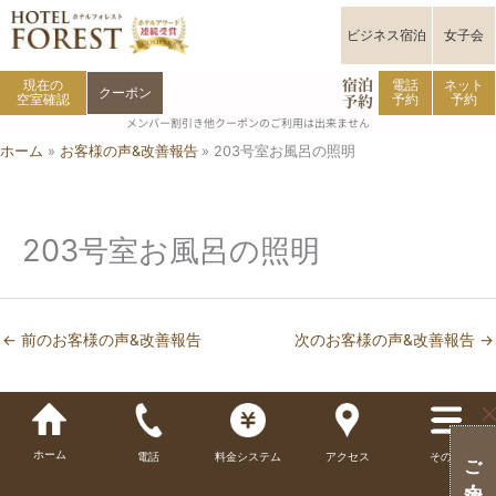
内
容
ビジネス宿泊
女子会
を
宿泊
ス
現在の
電話
ネット
クーポン
予約
空室確認
予約
予約
キ
メンバー割引き他クーポンのご利用は出来ません
ッ
ホーム
お客様の声&改善報告
203号室お風呂の照明
プ
203号室お風呂の照明
←
前のお客様の声&改善報告
次のお客様の声&改善報告
→
ホーム
電話
料金システム
アクセス
その他