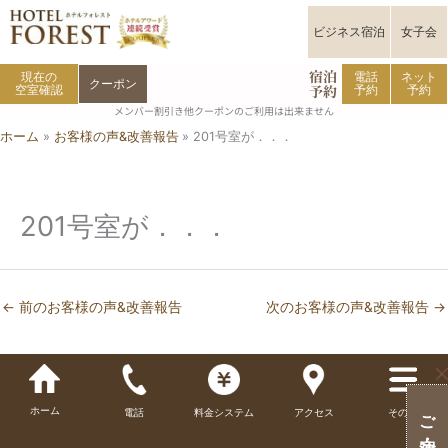
内
容
ビジネス宿泊
女子会
を
宿泊
ス
現在の
電話
ネット
クーポン
予約
空室確認
予約
予約
キ
メンバー割引き他クーポンのご利用は出来ません
ッ
ホーム
お客様の声&改善報告
201号室が．．．
プ
201号室が．．．
←
前のお客様の声&改善報告
次のお客様の声&改善報告
→
ホーム
電話
料金システム
アクセス
その他