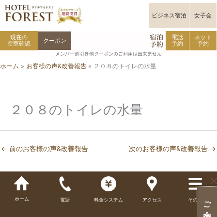
内
容
ビジネス宿泊
女子会
を
宿泊
ス
現在の
電話
ネット
クーポン
予約
空室確認
予約
予約
キ
メンバー割引き他クーポンのご利用は出来ません
ッ
ホーム
お客様の声&改善報告
２０８のトイレの水量
プ
２０８のトイレの水量
←
前のお客様の声&改善報告
次のお客様の声&改善報告
→
ホーム
電話
料金システム
アクセス
その他