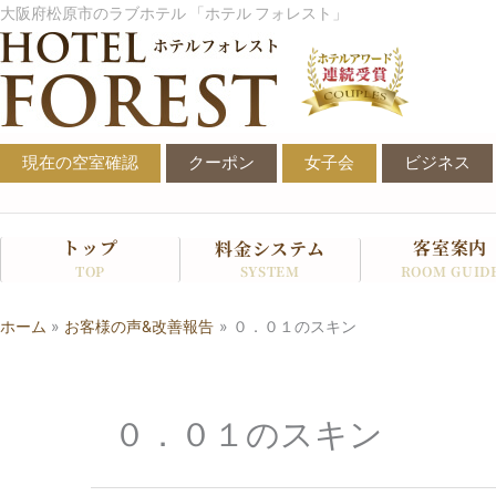
内
大阪府松原市のラブホテル 「ホテル フォレスト」
容
を
ス
キ
ッ
現在の空室確認
クーポン
女子会
ビジネス
プ
トップ
客室案内
料金システム
SYSTEM
TOP
ROOM GUID
ホーム
お客様の声&改善報告
０．０１のスキン
０．０１のスキン