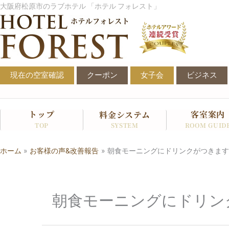
内
大阪府松原市のラブホテル 「ホテル フォレスト」
容
を
ス
キ
ッ
現在の空室確認
クーポン
女子会
ビジネス
プ
トップ
客室案内
料金システム
SYSTEM
TOP
ROOM GUID
ホーム
お客様の声&改善報告
朝食モーニングにドリンクがつきます
朝食モーニングにドリン