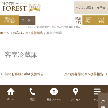
内
容
ビジネス宿泊
女子会
を
宿泊
ス
現在の
電話
ネット
クーポン
予約
空室確認
予約
予約
キ
メンバー割引き他クーポンのご利用は出来ません
ッ
ホーム
お客様の声&改善報告
客室冷蔵庫
プ
客室冷蔵庫
←
前のお客様の声&改善報告
次のお客様の声&改善報告
→
ホーム
電話
料金システム
アクセス
その他