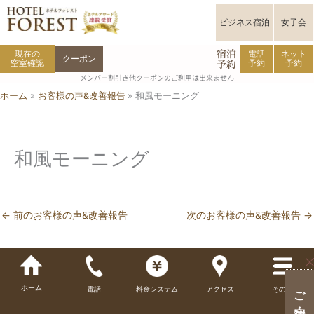
内
容
ビジネス宿泊
女子会
を
宿泊
ス
現在の
電話
ネット
クーポン
予約
空室確認
予約
予約
キ
メンバー割引き他クーポンのご利用は出来ません
ッ
ホーム
お客様の声&改善報告
和風モーニング
プ
和風モーニング
←
前のお客様の声&改善報告
次のお客様の声&改善報告
→
ホーム
電話
料金システム
アクセス
その他