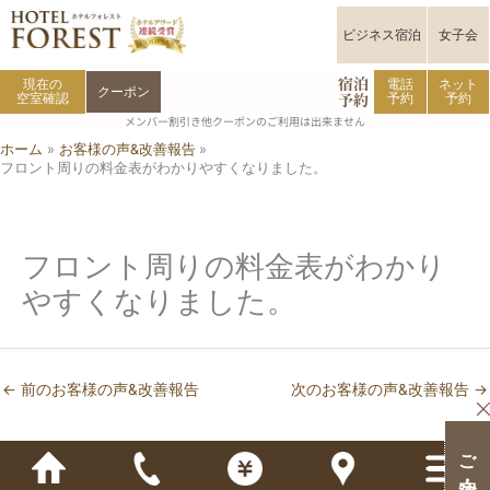
内
容
ビジネス宿泊
女子会
を
宿泊
ス
現在の
電話
ネット
クーポン
予約
空室確認
予約
予約
キ
メンバー割引き他クーポンのご利用は出来ません
ッ
ホーム
お客様の声&改善報告
プ
フロント周りの料金表がわかりやすくなりました。
フロント周りの料金表がわかり
やすくなりました。
←
前のお客様の声&改善報告
次のお客様の声&改善報告
→