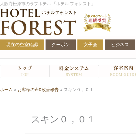
内
大阪府松原市のラブホテル 「ホテル フォレスト」
容
を
ス
キ
ッ
現在の空室確認
クーポン
女子会
ビジネス
プ
トップ
客室案内
料金システム
SYSTEM
TOP
ROOM GUID
ホーム
お客様の声&改善報告
スキン０，０１
スキン０，０１