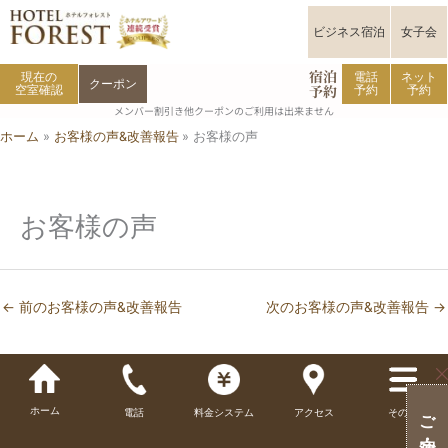
内
容
ビジネス宿泊
女子会
を
宿泊
ス
現在の
電話
ネット
クーポン
予約
空室確認
予約
予約
キ
メンバー割引き他クーポンのご利用は出来ません
ッ
ホーム
お客様の声&改善報告
お客様の声
プ
お客様の声
←
前のお客様の声&改善報告
次のお客様の声&改善報告
→
ホーム
電話
料金システム
アクセス
その他