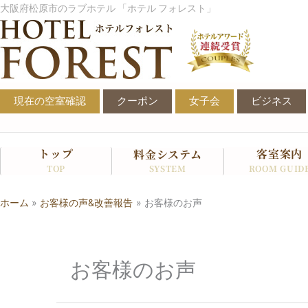
内
大阪府松原市のラブホテル 「ホテル フォレスト」
容
を
ス
キ
ッ
現在の空室確認
クーポン
女子会
ビジネス
プ
トップ
客室案内
料金システム
SYSTEM
TOP
ROOM GUID
ホーム
お客様の声&改善報告
お客様のお声
お客様のお声