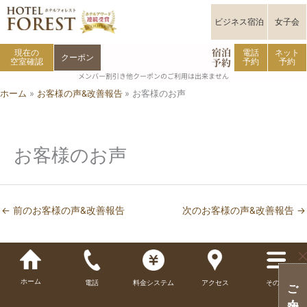
内
容
ビジネス宿泊
女子会
を
宿泊
ス
現在の
電話
ネット
クーポン
予約
空室確認
予約
予約
キ
メンバー割引き他クーポンのご利用は出来ません
ッ
ホーム
お客様の声&改善報告
お客様のお声
プ
お客様のお声
←
前のお客様の声&改善報告
次のお客様の声&改善報告
→
ホーム
電話
料金システム
アクセス
その他