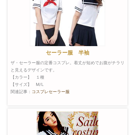
セーラー服 半袖
ザ・セーラー服の定番コスプレ。着丈が短めでお腹がチラリ
と見えるデザインです。
【カラー】 １種
【サイズ】 M/L
関連記事：
コスプレセーラー服