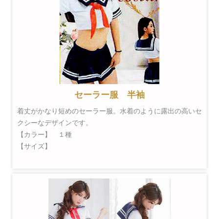
セーラー服 半袖
着丈がかなり短めのセーラー服。水着のように露出の高いセ
クシーなデザインです。
【カラー】 １種
【サイズ】