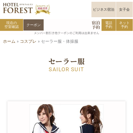
内
容
ビジネス宿泊
女子会
を
宿泊
ス
現在の
電話
ネット
クーポン
予約
空室確認
予約
予約
キ
メンバー割引き他クーポンのご利用は出来ません
ッ
ホーム
»
コスプレ
»
セーラー服・体操服
プ
セーラー服
SAILOR SUIT