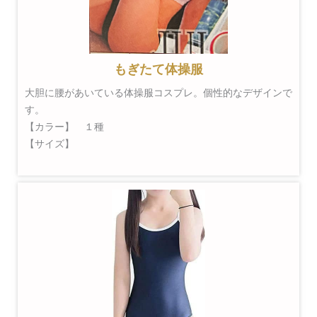
もぎたて体操服
大胆に腰があいている体操服コスプレ。個性的なデザインで
す。
【カラー】 １種
【サイズ】