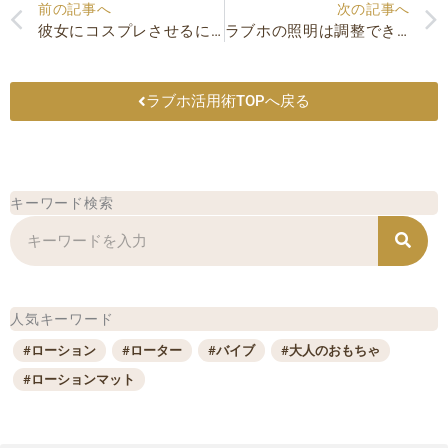
Prev
前の記事へ
次の記事へ
彼女にコスプレさせるには？自然な誘い方やラブホがオススメな理由を解説！
ラブホの照明は調整できる？スイッチの場所や快適な使い方を解説！
ラブホ活用術TOPへ戻る
キーワード検索
検
索
人気キーワード
#ローション
#ローター
#バイブ
#大人のおもちゃ
#ローションマット