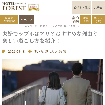
内
容
ビジネス宿泊
女子会
を
宿泊
ス
現在の
電話
ネット
クーポン
予約
空室確認
予約
予約
キ
メンバー割引き他クーポンのご利用は出来ません
ッ
夫婦でラブホはアリ？おすすめな理由や
プ
楽しい過ごし方を紹介！
2026-06-18
使い方
,
楽しみ方
,
設備