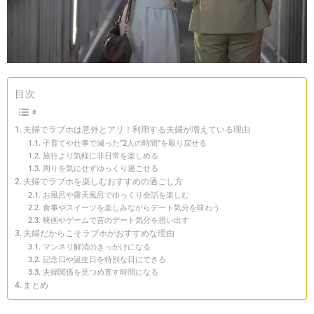
目次
夫婦でラブホは意外とアリ！利用する夫婦が増えている理由
子育てや仕事で減った“2人の時間”を取り戻せる
旅行より気軽に非日常を楽しめる
周りを気にせずゆっくり過ごせる
夫婦でラブホを楽しむおすすめの過ごし方
お風呂や露天風呂でゆっくり会話を楽しむ
食事やスイーツを楽しみながらデート気分を味わう
映画やゲームで昔のデート気分を思い出す
夫婦だからこそラブホがおすすめな理由
マンネリ解消のきっかけになる
記念日や誕生日を特別な日にできる
夫婦関係を見つめ直す時間になる
まとめ