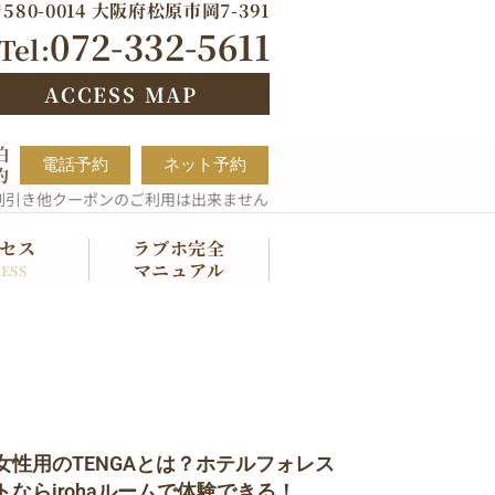
580-0014 大阪府松原市岡7-391
072-332-5611
Tel:
ACCESS MAP
泊
電話予約
ネット予約
約
割引き他クーポンのご利用は出来ません
セス
ラブホ完全
マニュアル
ESS
女性用のTENGAとは？ホテルフォレス
トならirohaルームで体験できる！