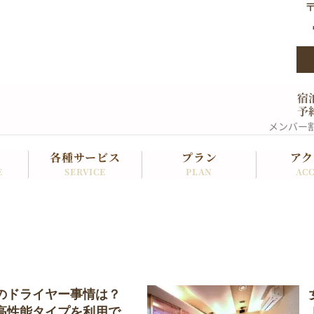
〒
宿
予
メンバー
各種サービス
プラン
アク
SERVICE
PLAN
ACC
E
のドライヤー事情は？
高性能タイプを利用で