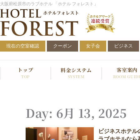
内
大阪府松原市のラブホテル 「ホテル フォレスト」
容
を
ス
キ
ッ
現在の空室確認
クーポン
女子会
ビジネス
プ
トップ
客室案内
料金システム
SYSTEM
TOP
ROOM GUID
Day: 6月 13, 2025
ビジネスホテル
ラブホテルなら