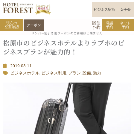
内
容
ビジネス宿泊
女子会
を
宿泊
ス
現在の
電話
ネット
クーポン
予約
空室確認
予約
予約
キ
メンバー割引き他クーポンのご利用は出来ません
ッ
松原市のビジネスホテルよりラブホのビ
プ
ジネスプランが魅力的！
2019-03-11
ビジネスホテル
,
ビジネス利用
,
プラン
,
設備
,
魅力