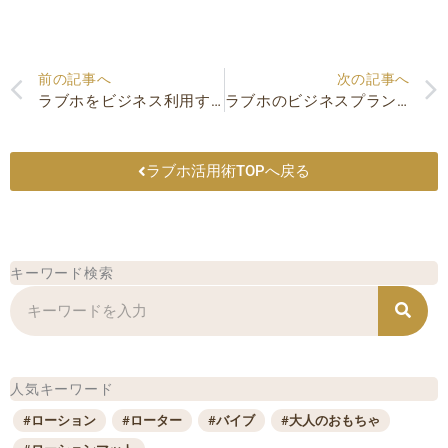
Prev
前の記事へ
次の記事へ
ラブホをビジネス利用する魅力！ラブホが抱える現状と利用方法を紹介
ラブホのビジネスプランとは？利用方法やビジホとの違いを徹底解説
ラブホ活用術TOPへ戻る
キーワード検索
検
索
人気キーワード
#ローション
#ローター
#バイブ
#大人のおもちゃ