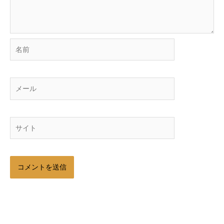
名
前
メ
ー
ル
サ
イ
ト