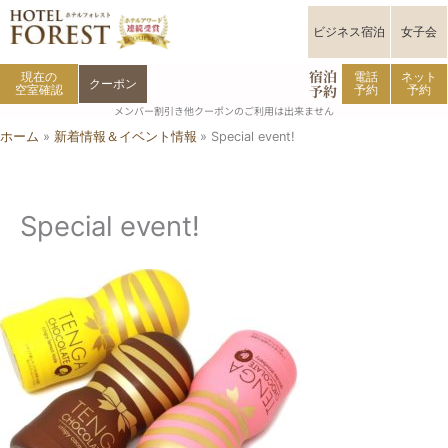
内
容
ビジネス宿泊
女子会
を
宿泊
ス
現在の
電話
ネット
クーポン
予約
空室確認
予約
予約
キ
メンバー割引き他クーポンのご利用は出来ません
ッ
ホーム
新着情報＆イベント情報
Special event!
プ
Special event!