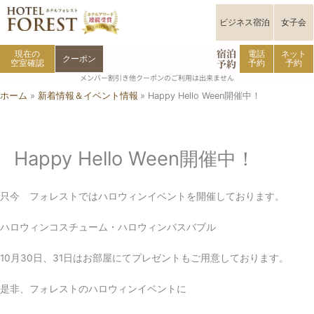
内
容
ビジネス宿泊
女子会
を
宿泊
ス
現在の
電話
ネット
クーポン
予約
空室確認
予約
予約
キ
メンバー割引き他クーポンのご利用は出来ません
ッ
ホーム
新着情報＆イベント情報
Happy Hello Ween開催中！
プ
Happy Hello Ween開催中！
只今 フォレストではハロウィンイベントを開催しております。
ハロウィンコスチューム・ハロウィンバスバブル
10月30日、31日はお部屋にてプレゼントもご用意しております。
是非、フォレストのハロウィンイベントに