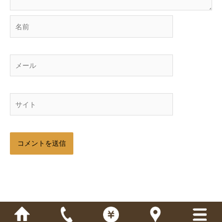
名
前
メ
ー
ル
サ
イ
ト