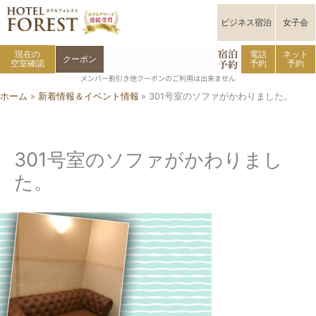
内
容
ビジネス宿泊
女子会
を
宿泊
ス
現在の
電話
ネット
クーポン
予約
空室確認
予約
予約
キ
メンバー割引き他クーポンのご利用は出来ません
ッ
ホーム
新着情報＆イベント情報
301号室のソファがかわりました。
プ
301号室のソファがかわりまし
た。