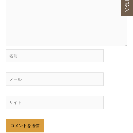
名
前
メ
ー
ル
サ
イ
ト