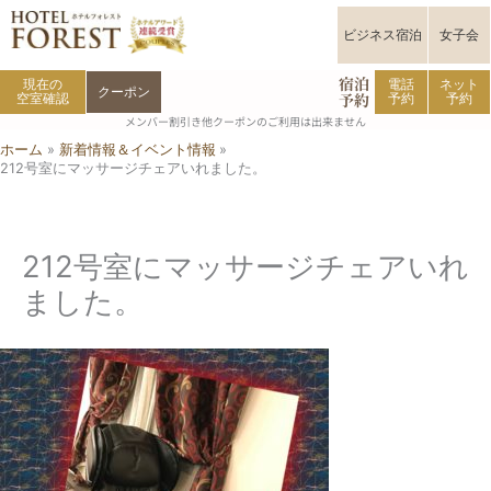
内
容
ビジネス宿泊
女子会
を
宿泊
ス
現在の
電話
ネット
クーポン
予約
空室確認
予約
予約
キ
メンバー割引き他クーポンのご利用は出来ません
ッ
ホーム
新着情報＆イベント情報
プ
212号室にマッサージチェアいれました。
212号室にマッサージチェアいれ
ました。