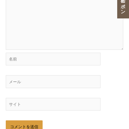
名
前
メ
ー
ル
サ
イ
ト