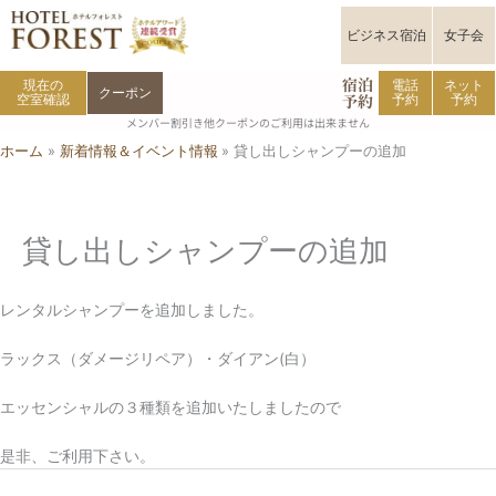
内
容
ビジネス宿泊
女子会
を
宿泊
ス
現在の
電話
ネット
クーポン
予約
空室確認
予約
予約
キ
メンバー割引き他クーポンのご利用は出来ません
ッ
ホーム
新着情報＆イベント情報
貸し出しシャンプーの追加
プ
貸し出しシャンプーの追加
レンタルシャンプーを追加しました。
ラックス（ダメージリペア）・ダイアン(白）
エッセンシャルの３種類を追加いたしましたので
是非、ご利用下さい。