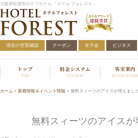
内
大阪府松原市のラブホテル 「ホテル フォレスト」
容
を
ス
キ
ッ
現在の空室確認
クーポン
女子会
ビジネス
プ
トップ
客室案内
料金システム
SYSTEM
TOP
ROOM GUID
ホーム
新着情報＆イベント情報
無料スィーツのアイスが増えまし
無料スィーツのアイスが