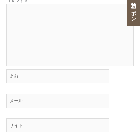
ご宿泊・ご休憩クーポン
コメント
※
名
前
メ
ー
ル
サ
イ
ト