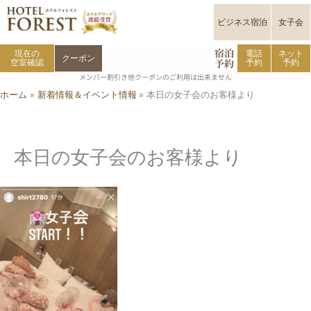
内
容
ビジネス宿泊
女子会
を
宿泊
ス
現在の
電話
ネット
クーポン
予約
空室確認
予約
予約
キ
メンバー割引き他クーポンのご利用は出来ません
ッ
ホーム
新着情報＆イベント情報
本日の女子会のお客様より
プ
本日の女子会のお客様より