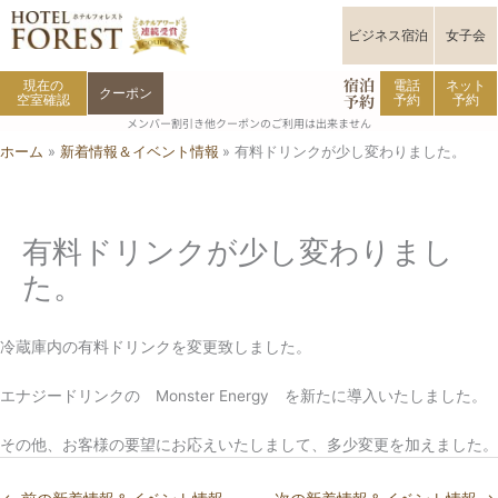
内
容
ビジネス宿泊
女子会
を
宿泊
ス
現在の
電話
ネット
クーポン
予約
空室確認
予約
予約
キ
メンバー割引き他クーポンのご利用は出来ません
ッ
ホーム
新着情報＆イベント情報
有料ドリンクが少し変わりました。
プ
有料ドリンクが少し変わりまし
た。
冷蔵庫内の有料ドリンクを変更致しました。
エナジードリンクの Monster Energy を新たに導入いたしました。
その他、お客様の要望にお応えいたしまして、多少変更を加えました。